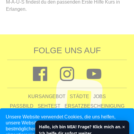
M-A-U-S findest du den passenden Erste Hilfe Kurs in
Erlangen.
FOLGE UNS AUF
KURSANGEBOT
STÄDTE
JOBS
PASSBILD
SEHTEST
ERSATZBESCHEINIGUNG
FAQ
Unsere Website verwendet Cookies, die uns helfen,
unsere Website zu verbessern und unseren Kunden den
UNTERNEHMEN
KONTAKT
AGB
DATENSCHUTZ
×
Hallo, ich bin MIA! Frage? Klick mich an.
bestmöglichen Service zu bieten. Indem du auf 'Auswahl
IMPRESSUM
Ich helfe dir sofort weiter.