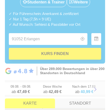
Studenten & Trainer
Weitere
✓ Für Führerschein: Anerkannt & zertifiziert
✓ Nur 1 Tag (7,5h = 9 UE)
✓ Auf Wunsch: Sehtest & Passbilder vor Ort
KURS FINDEN
Über 289.000 Bewertungen in über 200
Standorten in Deutschland
09.08. - 09.08.
Diese Woche
Nach dem 17.08.
ab
47,49 €
ab
42,49 €
ab
40,99 €
Next
KARTE
STANDORT