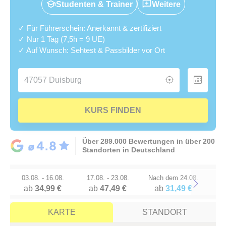
Studenten & Trainer
Weitere
✓ Für Führerschein: Anerkannt & zertifiziert
✓ Nur 1 Tag (7,5h = 9 UE)
✓ Auf Wunsch: Sehtest & Passbilder vor Ort
KURS FINDEN
Über 289.000 Bewertungen in über 200
Standorten in Deutschland
03.08. - 16.08.
17.08. - 23.08.
Nach dem 24.08.
ab
34,99 €
ab
47,49 €
ab
31,49 €
Next
KARTE
STANDORT