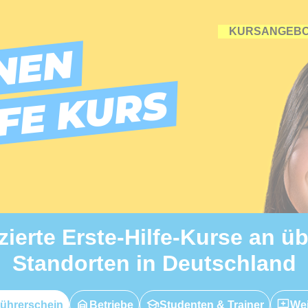
KURSANGEB
NEN
LFE KURS
izierte Erste-Hilfe-Kurse an ü
Standorten in Deutschland
ührerschein
Betriebe
Studenten & Trainer
Wei