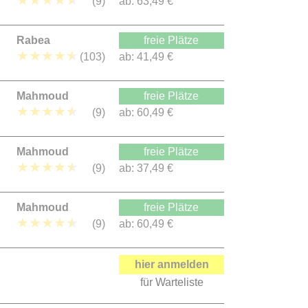
★
★
★
★
★
(9)
ab:
63,49 €
Rabea
freie Plätze
★
★
★
★
★
(103)
ab:
41,49 €
Mahmoud
freie Plätze
★
★
★
★
★
(9)
ab:
60,49 €
Mahmoud
freie Plätze
★
★
★
★
★
(9)
ab:
37,49 €
Mahmoud
freie Plätze
★
★
★
★
★
(9)
ab:
60,49 €
hier anmelden
für Warteliste