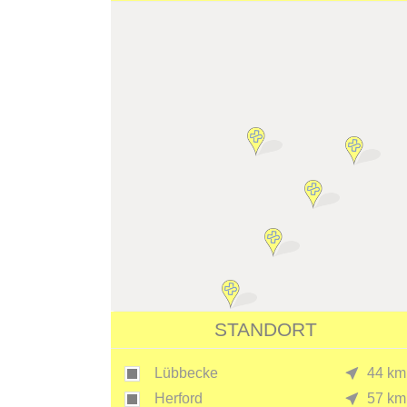
STANDORT
Lübbecke
44 km
Herford
57 km