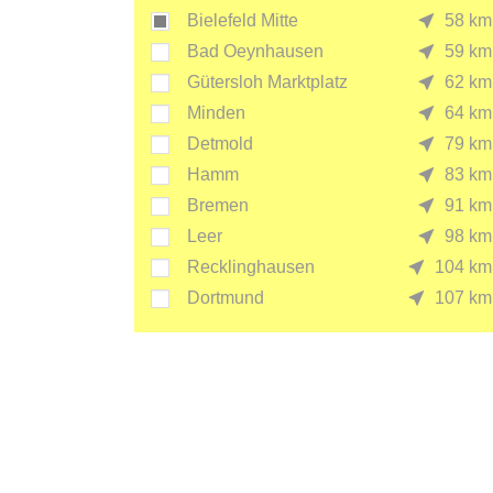
Bielefeld Mitte
58 km
Bad Oeynhausen
59 km
Gütersloh Marktplatz
62 km
Minden
64 km
Detmold
79 km
Hamm
83 km
Bremen
91 km
Leer
98 km
Recklinghausen
104 km
Dortmund
107 km