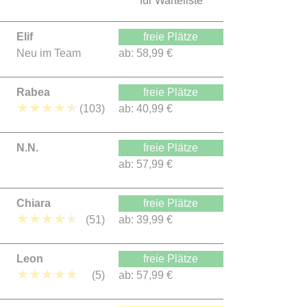
für Warteliste
Elif
freie Plätze
Neu im Team
ab:
58,99 €
Rabea
freie Plätze
★
★
★
★
★
(103)
ab:
40,99 €
N.N.
freie Plätze
ab:
57,99 €
Chiara
freie Plätze
★
★
★
★
★
(51)
ab:
39,99 €
Leon
freie Plätze
★
★
★
★
★
(5)
ab:
57,99 €