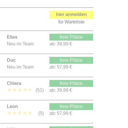
hier anmelden
für Warteliste
Elias
freie Plätze
Neu im Team
ab:
39,99 €
Duc
freie Plätze
Neu im Team
ab:
57,99 €
Chiara
freie Plätze
★
★
★
★
★
(51)
ab:
39,99 €
Leon
freie Plätze
★
★
★
★
★
(5)
ab:
57,99 €