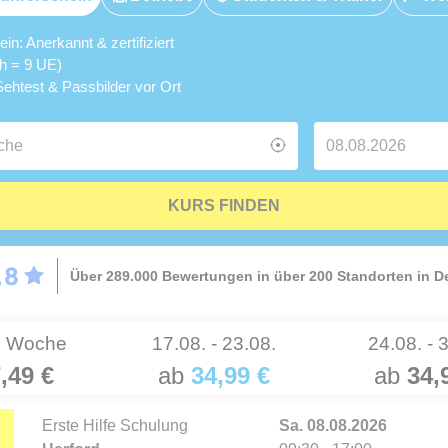
n: Anerkannt & zertifiziert
5h = 9 UE)
ehtest & Passbilder vor Ort
KURS FINDEN
Über 289.000 Bewertungen in über 200 Standorten in 
e Woche
17.08. - 23.08.
24.08. - 
,49 €
ab
34,99 €
ab
34,
Erste Hilfe Schulung
Sa. 08.08.2026