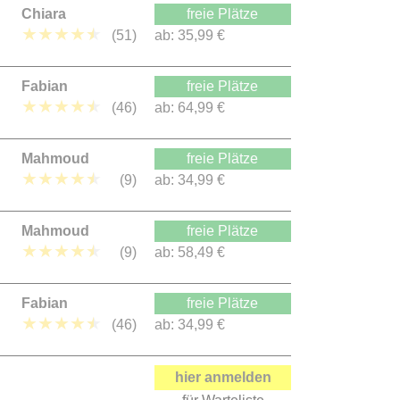
Chiara
freie Plätze
★
★
★
★
★
(51)
ab:
35,99 €
Fabian
freie Plätze
★
★
★
★
★
(46)
ab:
64,99 €
Mahmoud
freie Plätze
★
★
★
★
★
(9)
ab:
34,99 €
Mahmoud
freie Plätze
★
★
★
★
★
(9)
ab:
58,49 €
Fabian
freie Plätze
★
★
★
★
★
(46)
ab:
34,99 €
hier anmelden