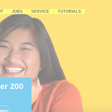
OT
JOBS
SERVICE
TUTORIALS
ber 200
tere