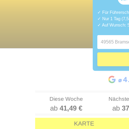
✓ Für Führerschei
✓ Nur 1 Tag (7,
✓ Auf Wunsch: S
Diese Woche
Nächst
ab
41,49 €
ab
37
KARTE