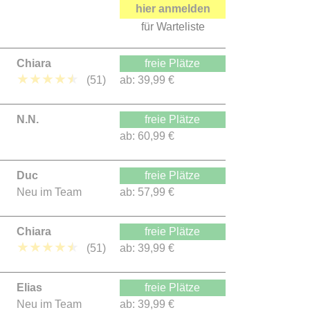
hier anmelden
für Warteliste
Chiara
freie Plätze
★
★
★
★
★
(51)
ab:
39,99 €
N.N.
freie Plätze
ab:
60,99 €
Duc
freie Plätze
Neu im Team
ab:
57,99 €
Chiara
freie Plätze
★
★
★
★
★
(51)
ab:
39,99 €
Elias
freie Plätze
Neu im Team
ab:
39,99 €