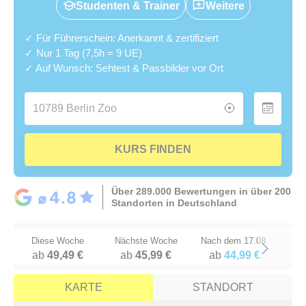
Studenten & Trainer
Weitere
✓ Für Führerschein: Anerkannt & zertifiziert
✓ Nur 1 Tag (7,5h = 9 UE)
✓ Auf Wunsch: Sehtest & Passbilder vor Ort
KURS FINDEN
Über 289.000 Bewertungen in über 200
Standorten in Deutschland
Diese Woche
Nächste Woche
Nach dem 17.08.
ab
49,49 €
ab
45,99 €
ab
44,99 €
Next
KARTE
STANDORT