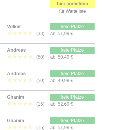
hier anmelden
für Warteliste
Volker
freie Plätze
★
★
★
★
★
(33)
ab:
51,99 €
Andreas
freie Plätze
★
★
★
★
★
(50)
ab:
50,49 €
Andreas
freie Plätze
★
★
★
★
★
(50)
ab:
49,99 €
Ghanim
freie Plätze
★
★
★
★
★
(15)
ab:
52,69 €
Ghanim
freie Plätze
★
★
★
★
★
(15)
ab:
51,99 €