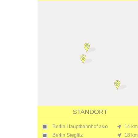
STANDORT
Berlin Hauptbahnhof a&o
14 km
Berlin Steglitz
18 km