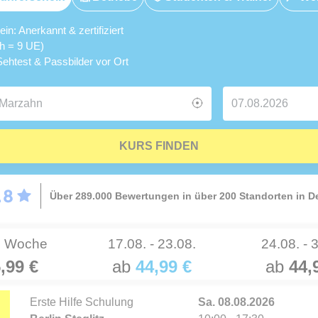
n: Anerkannt & zertifiziert
5h = 9 UE)
ehtest & Passbilder vor Ort
KURS FINDEN
Über 289.000 Bewertungen in über 200 Standorten in 
e Woche
17.08. - 23.08.
24.08. - 
,99 €
ab
44,99 €
ab
44,
Erste Hilfe Schulung
Sa. 08.08.2026