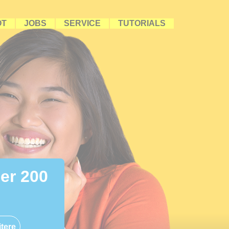
OT
JOBS
SERVICE
TUTORIALS
ber 200
tere