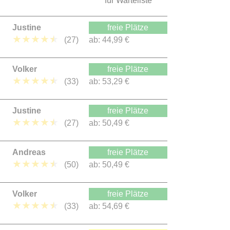
für Warteliste
Justine
freie Plätze
★
★
★
★
★
(27)
ab:
44,99 €
Volker
freie Plätze
★
★
★
★
★
(33)
ab:
53,29 €
Justine
freie Plätze
★
★
★
★
★
(27)
ab:
50,49 €
Andreas
freie Plätze
★
★
★
★
★
(50)
ab:
50,49 €
Volker
freie Plätze
★
★
★
★
★
(33)
ab:
54,69 €