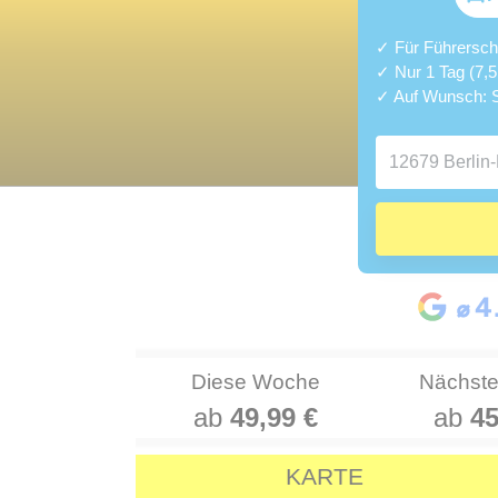
✓ Für Führerschei
✓ Nur 1 Tag (7,
✓ Auf Wunsch: S
Diese Woche
Nächst
ab
49,99 €
ab
45
KARTE