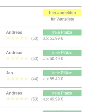
hier anmelden
für Warteliste
Andreas
freie Plätze
★
★
★
★
★
(50)
ab:
51,99 €
Andreas
freie Plätze
★
★
★
★
★
(50)
ab:
50,49 €
Jan
freie Plätze
★
★
★
★
★
(44)
ab:
55,49 €
Andreas
freie Plätze
★
★
★
★
★
(50)
ab:
49,99 €