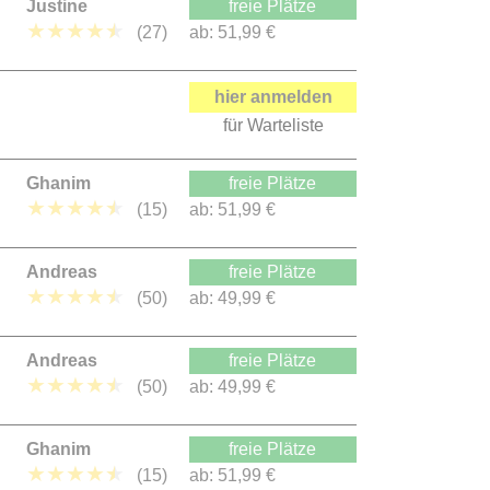
Justine
freie Plätze
★
★
★
★
★
(27)
ab:
51,99 €
hier anmelden
für Warteliste
Ghanim
freie Plätze
★
★
★
★
★
(15)
ab:
51,99 €
Andreas
freie Plätze
★
★
★
★
★
(50)
ab:
49,99 €
Andreas
freie Plätze
★
★
★
★
★
(50)
ab:
49,99 €
Ghanim
freie Plätze
★
★
★
★
★
(15)
ab:
51,99 €