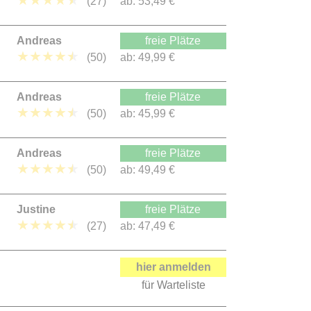
★
★
★
★
★
(27)
ab:
53,49 €
Andreas
freie Plätze
★
★
★
★
★
(50)
ab:
49,99 €
Andreas
freie Plätze
★
★
★
★
★
(50)
ab:
45,99 €
Andreas
freie Plätze
★
★
★
★
★
(50)
ab:
49,49 €
Justine
freie Plätze
★
★
★
★
★
(27)
ab:
47,49 €
hier anmelden
für Warteliste