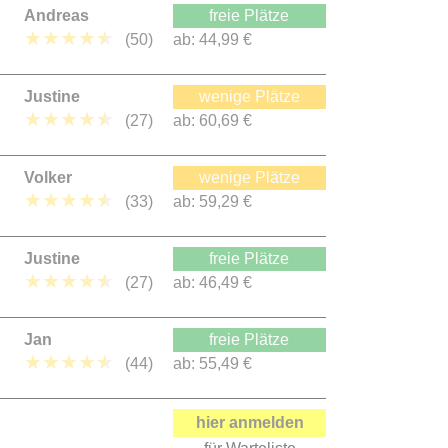
Andreas
freie Plätze
★
★
★
★
★
(50)
ab:
44,99 €
Justine
wenige Plätze
★
★
★
★
★
(27)
ab:
60,69 €
Volker
wenige Plätze
★
★
★
★
★
(33)
ab:
59,29 €
Justine
freie Plätze
★
★
★
★
★
(27)
ab:
46,49 €
Jan
freie Plätze
★
★
★
★
★
(44)
ab:
55,49 €
hier anmelden