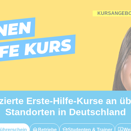
KURSANGEB
NEN
LFE KURS
izierte Erste-Hilfe-Kurse an ü
Standorten in Deutschland
ührerschein
Betriebe
Studenten & Trainer
Wei