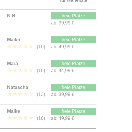
für Warteliste
N.N.
freie Plätze
ab:
39,99 €
Maike
freie Plätze
★
★
★
★
★
(10)
ab:
49,99 €
Mara
freie Plätze
★
★
★
★
★
(10)
ab:
44,99 €
Natascha
freie Plätze
★
★
★
★
★
(13)
ab:
39,99 €
Maike
freie Plätze
★
★
★
★
★
(10)
ab:
49,99 €