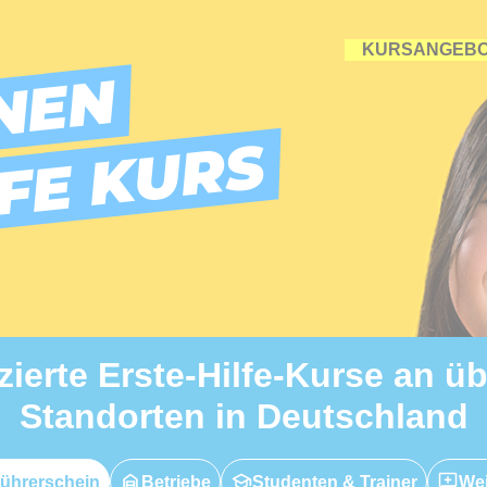
KURSANGEB
NEN
LFE KURS
izierte Erste-Hilfe-Kurse an ü
Standorten in Deutschland
ührerschein
Betriebe
Studenten & Trainer
Wei