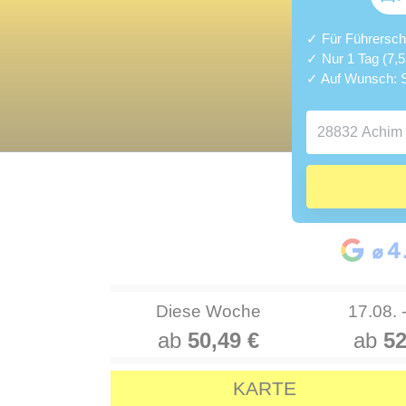
✓ Für Führerschei
✓ Nur 1 Tag (7,
✓ Auf Wunsch: S
Diese Woche
17.08. 
ab
50,49 €
ab
52
KARTE