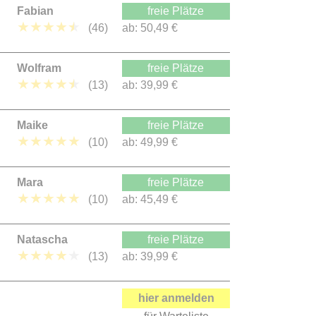
Fabian
freie Plätze
★
★
★
★
★
(46)
ab:
50,49 €
Wolfram
freie Plätze
★
★
★
★
★
(13)
ab:
39,99 €
Maike
freie Plätze
★
★
★
★
★
(10)
ab:
49,99 €
Mara
freie Plätze
★
★
★
★
★
(10)
ab:
45,49 €
Natascha
freie Plätze
★
★
★
★
★
(13)
ab:
39,99 €
hier anmelden