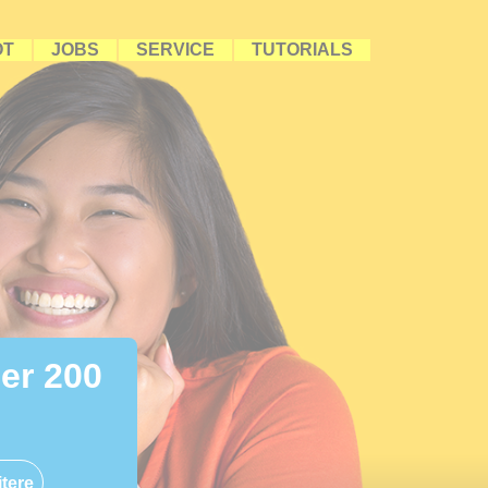
OT
JOBS
SERVICE
TUTORIALS
ber 200
tere