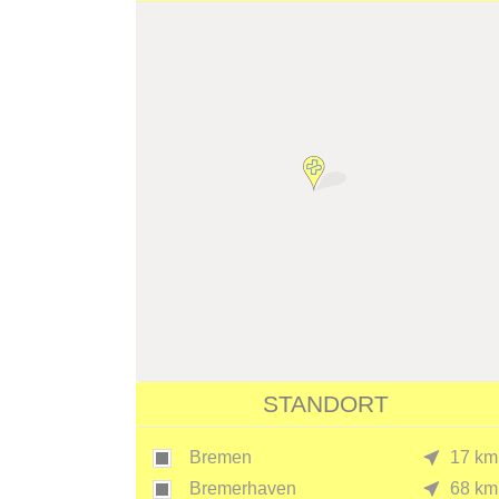
STANDORT
Bremen
17 km
Bremerhaven
68 km