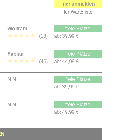
hier anmelden
für Warteliste
Wolfram
freie Plätze
★
★
★
★
★
(13)
ab:
39,99 €
Fabian
freie Plätze
★
★
★
★
★
(46)
ab:
44,99 €
N.N.
freie Plätze
ab:
39,99 €
N.N.
freie Plätze
ab:
49,99 €
EN