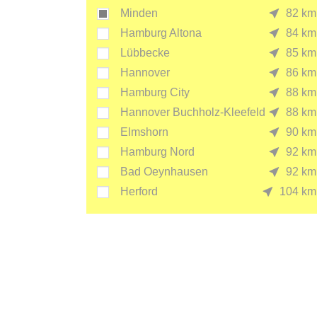
Minden
82 km
Hamburg Altona
84 km
Lübbecke
85 km
Hannover
86 km
Hamburg City
88 km
Hannover Buchholz-Kleefeld
88 km
Elmshorn
90 km
Hamburg Nord
92 km
Bad Oeynhausen
92 km
Herford
104 km