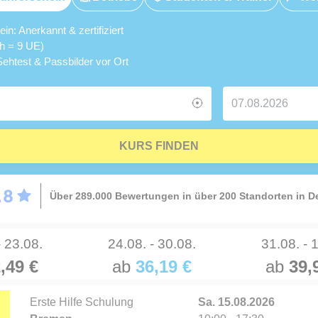
n: Anerkannt & zertifiziert
5h = 9 UE)
ehtest & Passbilder vor Ort
KURS FINDEN
Über 289.000 Bewertungen in über 200 Standorten in 
- 23.08.
24.08. - 30.08.
31.08. - 
,49 €
ab
36,19 €
ab
39,
Erste Hilfe Schulung
Sa. 15.08.2026