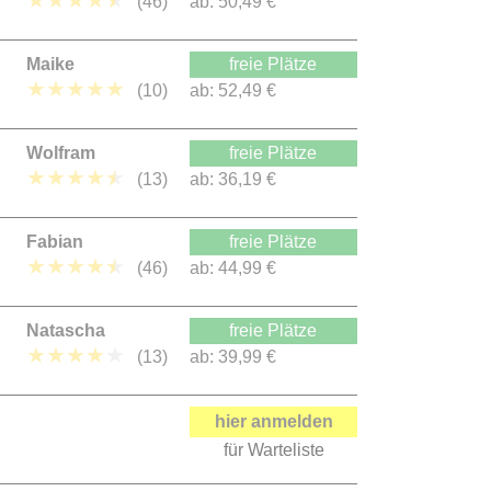
★
★
★
★
★
(46)
ab:
50,49 €
Maike
freie Plätze
★
★
★
★
★
(10)
ab:
52,49 €
Wolfram
freie Plätze
★
★
★
★
★
(13)
ab:
36,19 €
Fabian
freie Plätze
★
★
★
★
★
(46)
ab:
44,99 €
Natascha
freie Plätze
★
★
★
★
★
(13)
ab:
39,99 €
hier anmelden
für Warteliste