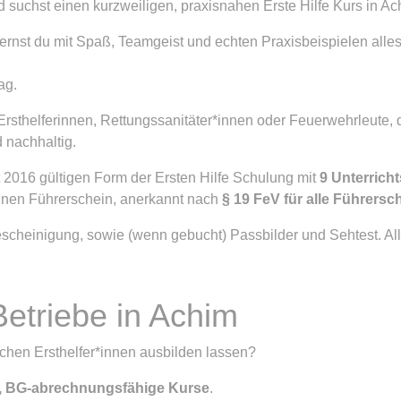
suchst einen kurzweiligen, praxisnahen Erste Hilfe Kurs in A
lernst du mit Spaß, Teamgeist und echten Praxisbeispielen alles,
ag.
Ersthelferinnen, Rettungssanitäter*innen oder Feuerwehrleute, 
d nachhaltig.
 2016 gültigen Form der Ersten Hilfe Schulung mit
9 Unterrich
deinen Führerschein, anerkannt nach
§ 19 FeV für alle Führers
scheinigung, sowie (wenn gebucht) Passbilder und Sehtest. Al
 Betriebe in Achim
ichen Ersthelfer*innen ausbilden lassen?
rte, BG-abrechnungsfähige Kurse
.