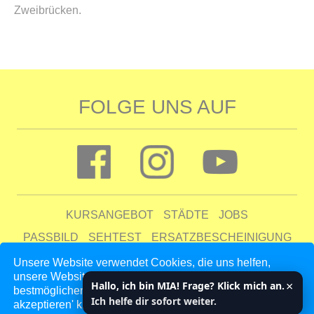
Zweibrücken.
FOLGE UNS AUF
KURSANGEBOT
STÄDTE
JOBS
PASSBILD
SEHTEST
ERSATZBESCHEINIGUNG
FAQ
Unsere Website verwendet Cookies, die uns helfen,
unsere Website zu verbessern und unseren Kunden den
UNTERNEHMEN
KONTAKT
AGB
DATENSCHUTZ
×
Hallo, ich bin MIA! Frage? Klick mich an.
bestmöglichen Service zu bieten. Indem du auf 'Auswahl
IMPRESSUM
Ich helfe dir sofort weiter.
akzeptieren' klickst, erklärst du dich mit unseren Cookie-