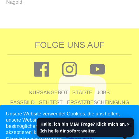
Nagold.
FOLGE UNS AUF
KURSANGEBOT
STÄDTE
JOBS
PASSBILD
SEHTEST
ERSATZBESCHEINIGUNG
FAQ
Unsere Website verwendet Cookies, die uns helfen,
unsere Website zu verbessern und unseren Kunden den
UNTERNEHMEN
KONTAKT
AGB
DATENSCHUTZ
×
Hallo, ich bin MIA! Frage? Klick mich an.
bestmöglichen Service zu bieten. Indem du auf 'Auswahl
IMPRESSUM
Ich helfe dir sofort weiter.
akzeptieren' klickst, erklärst du dich mit unseren Cookie-
Statistiken: Google Analytics