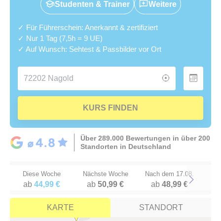
Studenten & Trainer
Weitere
✓ Für Führerschein: Anerkannt & zertifiziert
✓ Nur 1 Tag (7,5h = 9 UE)
✓ Auf Wunsch: Sehtest & Passbilder vor Ort
KURS FINDEN
Über 289.000 Bewertungen in über 200
Standorten in Deutschland
Diese Woche
Nächste Woche
Nach dem 17.08.
ab
44,99 €
ab
50,99 €
ab
48,99 €
Next
KARTE
STANDORT