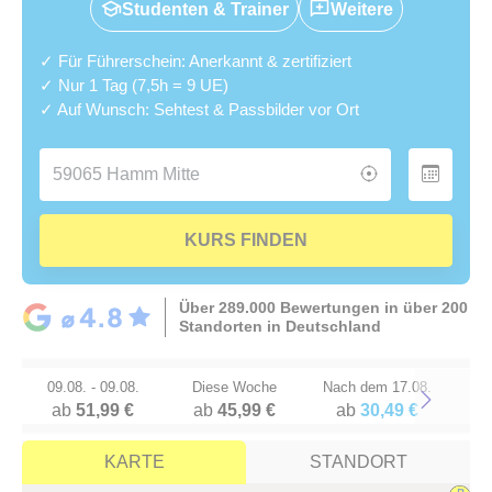
Studenten & Trainer
Weitere
✓ Für Führerschein: Anerkannt & zertifiziert
✓ Nur 1 Tag (7,5h = 9 UE)
✓ Auf Wunsch: Sehtest & Passbilder vor Ort
KURS FINDEN
Über 289.000 Bewertungen in über 200
Standorten in Deutschland
09.08. - 09.08.
Diese Woche
Nach dem 17.08.
ab
51,99 €
ab
45,99 €
ab
30,49 €
Next
KARTE
STANDORT