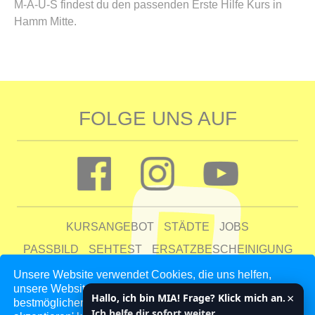
M-A-U-S findest du den passenden Erste Hilfe Kurs in
Hamm Mitte.
FOLGE UNS AUF
KURSANGEBOT
STÄDTE
JOBS
PASSBILD
SEHTEST
ERSATZBESCHEINIGUNG
FAQ
Unsere Website verwendet Cookies, die uns helfen,
unsere Website zu verbessern und unseren Kunden den
UNTERNEHMEN
KONTAKT
AGB
DATENSCHUTZ
×
Hallo, ich bin MIA! Frage? Klick mich an.
bestmöglichen Service zu bieten. Indem du auf 'Auswahl
IMPRESSUM
Ich helfe dir sofort weiter.