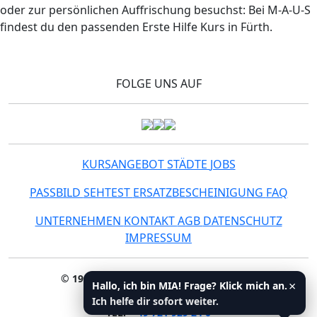
oder zur persönlichen Auffrischung besuchst: Bei M-A-U-S
findest du den passenden Erste Hilfe Kurs in Fürth.
FOLGE UNS AUF
KURSANGEBOT
STÄDTE
JOBS
PASSBILD
SEHTEST
ERSATZBESCHEINIGUNG
FAQ
UNTERNEHMEN
KONTAKT
AGB
DATENSCHUTZ
IMPRESSUM
© 1993 - 2024
M-A-U-S Seminare gGmbH
×
Hallo, ich bin MIA! Frage? Klick mich an.
E-MAIL
:
INFO@ERSTEHILFE.DE
Ich helfe dir sofort weiter.
TEL
:
+ 49 721 929 24 0